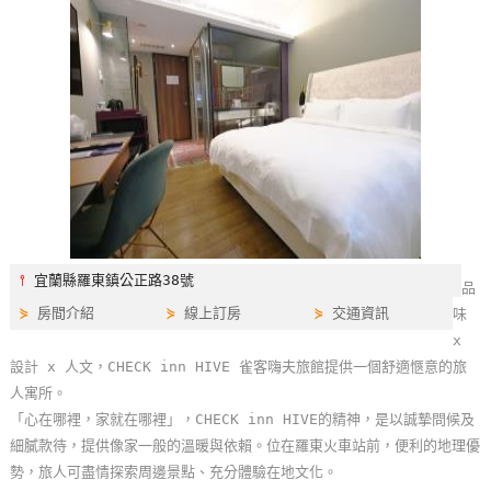
特
色
民
宿
全
球
租
車
⫯
宜蘭縣羅東鎮公正路38號
品
⋟
房間介紹
⋟
線上訂房
⋟
交通資訊
味
網
x
紅
設計 x 人文，CHECK inn HIVE 雀客嗨夫旅館提供一個舒適愜意的旅
帶
人寓所。
你
「心在哪裡，家就在哪裡」，CHECK inn HIVE的精神，是以誠摯問候及
玩
細膩款待，提供像家一般的溫暖與依賴。位在羅東火車站前，便利的地理優
勢，旅人可盡情探索周邊景點、充分體驗在地文化。