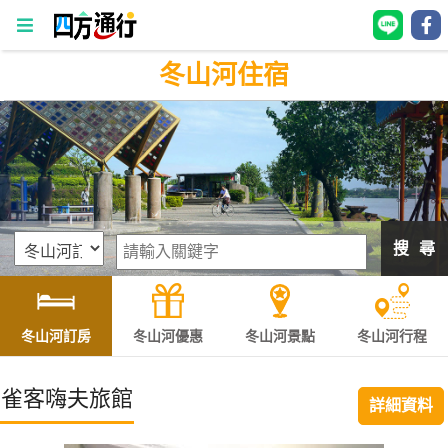
冬山河住宿
四
方
通
行
訂
房
搜 尋
台
灣
訂
冬山河訂房
冬山河優惠
冬山河景點
冬山河行程
房
雀客嗨夫旅館
詳細資料
直接跟飯店訂房
HOT