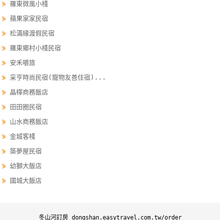
⋟
羅東微風小棧
單
⋟
蘋果家家民宿
管
⋟
松滿緣渡假民宿
理
⋟
羅東鄉村小棧民宿
⋟
安禾嚼旅
會
⋟
采亨時尚民宿(寵物友善住宿)...
員
帳
⋟
晶樺商務飯店
戶
⋟
田田圈民宿
⋟
山水商務飯店
⋟
金城客棧
客
服
⋟
築夢屋民宿
聯
⋟
幼獅大飯店
絡
⋟
國城大飯店
單
Line
冬山河訂房 dongshan.easytravel.com.tw/order