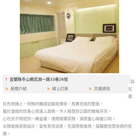
特
色
民
宿
全
球
租
車
⫯
宜蘭縣冬山鄉武淵一路33巷26號
踩
⋟
房間介紹
⋟
線上訂房
⋟
交通資訊
在
網
棗
紅
紅色地磚上，特殊的觸感從腳底傳來，馬賽克般的壁面，
帶
屬於渡假的欣喜心情漫上眉梢，令人聯想到公園的雅緻芬芳，
你
心坎兒不禁感到一陣雀躍，漾開燦爛笑顏，滿懷童心唱著口哨。
玩
古樸風格家居設計，富有意境涵意，充滿想像風情，蘊釀著悠閒安適的氛
圍。