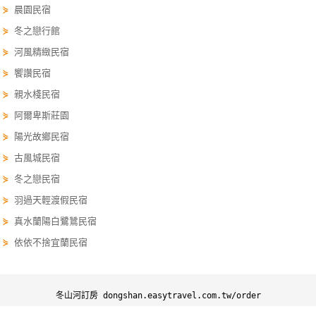
⋟
晨園民宿
單
⋟
冬之戀行館
管
理
⋟
河風精緻民宿
⋟
饗讚民宿
⋟
親水棧民宿
會
員
⋟
阿爾卑斯莊園
帳
⋟
陽光故鄉民宿
戶
⋟
古風城民宿
⋟
冬之戀民宿
客
⋟
羽過天輕渡假民宿
服
⋟
真水蘭陽白鷺鷥民宿
聯
⋟
依依不捨宜蘭民宿
絡
單
冬山河訂房 dongshan.easytravel.com.tw/order
Line