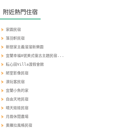
玩
附近熱門住宿
樂
地
圖
⋟
家園民宿
⋟
落羽軒民宿
顧
⋟
新戀家主義溜溜新樂園
客
服
⋟
宜蘭幸福8號美式復古主題民宿...
務
⋟
耘心田Villa渡假會館
⋟
陋室影像民宿
顧
⋟
澳玩客民宿
客
⋟
宜蘭小魚的家
滿
⋟
自由天地民宿
意
⋟
晴天娃娃民宿
度
⋟
月眉休閒農場
⋟
奧羅拉風格民宿
訂