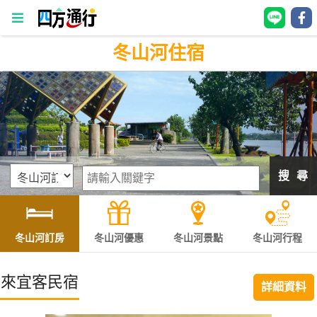
冬山河住宿
四
方
通
行
訂
房
搜 尋
台
灣
訂
冬山河訂房
冬山河優惠
冬山河景點
冬山河行程
房
來宜客民宿
詳細資料
直接跟飯店訂房
HOT